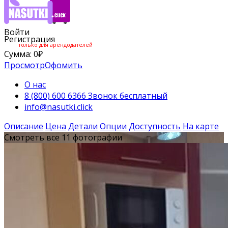
Войти
Регистрация
только для арендодателей
Сумма:
0
₽
Просмотр
Офомить
О нас
8 (800) 600 6366 Звонок бесплатный
info@nasutki.click
Описание
Цена
Детали
Опции
Доступность
На карте
Смотреть все 11 фотографии