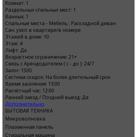
Комнат:
1
Раздельных спальных мест:
1
Ванных:
1
Спальные места - Мебель :
Раскладной диван
Сан. узел:
в квартире/в номере
Этажей в доме:
10
Этаж:
4
Лифт:
Да
Возрастное ограничение:
21+
Связь с Арендодателем ( с - до ):
24/7
Залог:
1500
Система скидок:
На более длительный срок
Время заселения:
13:00
Расчётный час:
12:00
Ранний заезд / Поздний выезд:
Да
Дополнительно
БЫТОВАЯ ТЕХНИКА
Микроволновка
Плазменная панель
Стиральная машина