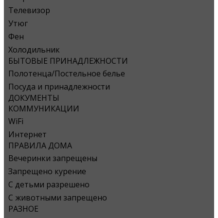
Телевизор
Утюг
Фен
Холодильник
БЫТОВЫЕ ПРИНАДЛЕЖНОСТИ
Полотенца/Постельное белье
Посуда и принадлежности
ДОКУМЕНТЫ
КОММУНИКАЦИИ
WiFi
Интернет
ПРАВИЛА ДОМА
Вечеринки запрещены
Запрещено курение
С детьми разрешено
С животными запрещено
РАЗНОЕ