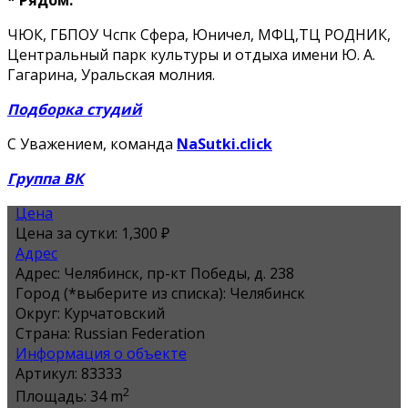
* Рядом:
ЧЮК, ГБПОУ Чспк Сфера, Юничел, МФЦ,ТЦ РОДНИК,
Центральный парк культуры и отдыха имени Ю. А.
Гагарина, Уральская молния.
Подборка студий
С Уважением, команда
NaSutki.click
Группа ВК
Цена
Цена за сутки:
1,300 ₽
Адрес
Адрес:
Челябинск, пр-кт Победы, д. 238
Город (*выберите из списка):
Челябинск
Округ:
Курчатовский
Страна:
Russian Federation
Информация о объекте
Артикул:
83333
2
Площадь:
34 m