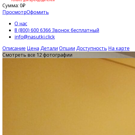
Сумма:
0
₽
Просмотр
Офомить
О нас
8 (800) 600 6366 Звонок бесплатный
info@nasutki.click
Описание
Цена
Детали
Опции
Доступность
На карте
Смотреть все 12 фотографии