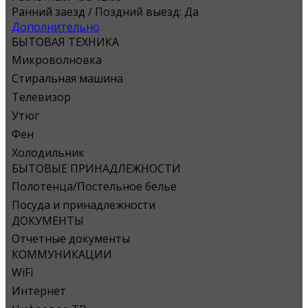
Ранний заезд / Поздний выезд:
Да
Дополнительно
БЫТОВАЯ ТЕХНИКА
Микроволновка
Стиральная машина
Телевизор
Утюг
Фен
Холодильник
БЫТОВЫЕ ПРИНАДЛЕЖНОСТИ
Полотенца/Постельное белье
Посуда и принадлежности
ДОКУМЕНТЫ
Отчетные документы
КОММУНИКАЦИИ
WiFi
Интернет