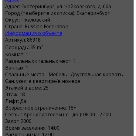
Адрес:
Екатеринбург, ул. Чайковского, д. 66а
Город (*выберите из списка):
Екатеринбург
Округ:
Чкаловский
Страна:
Russian Federation
Информация о объекте
Артикул:
86918
2
Площадь:
35 m
Комнат:
1
Раздельных спальных мест:
1
Ванных:
1
Спальные места - Мебель :
Двуспальная кровать
Сан. узел:
в квартире/в номере
Этажей в доме:
25
Этаж:
18
Лифт:
Да
Возрастное ограничение:
18+
Связь с Арендодателем ( с - до ):
08:00 - 22:00
Залог:
2000
Время заселения:
14:00
Расчётный час:
12:00