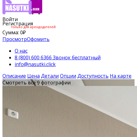
Войти
Регистрация
только для арендодателей
Сумма:
0
₽
Просмотр
Офомить
О нас
8 (800) 600 6366 Звонок бесплатный
info@nasutki.click
Описание
Цена
Детали
Опции
Доступность
На карте
Смотреть все 9 фотографии