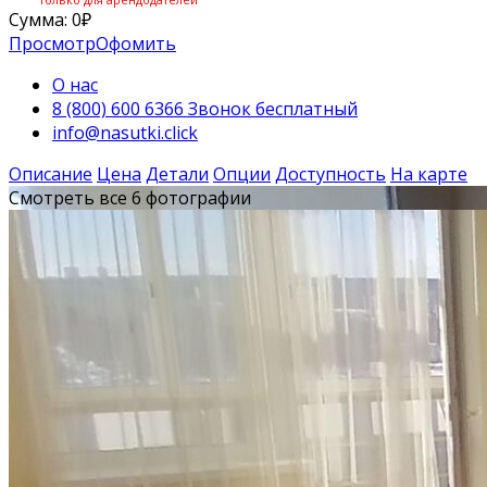
Сумма:
0
₽
Просмотр
Офомить
О нас
8 (800) 600 6366 Звонок бесплатный
info@nasutki.click
Описание
Цена
Детали
Опции
Доступность
На карте
Смотреть все 6 фотографии