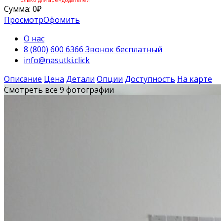
Сумма:
0
₽
Просмотр
Офомить
О нас
8 (800) 600 6366 Звонок бесплатный
info@nasutki.click
Описание
Цена
Детали
Опции
Доступность
На карте
Смотреть все 9 фотографии