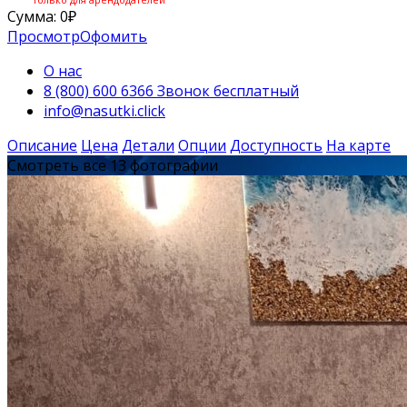
Сумма:
0
₽
Просмотр
Офомить
О нас
8 (800) 600 6366 Звонок бесплатный
info@nasutki.click
Описание
Цена
Детали
Опции
Доступность
На карте
Смотреть все 13 фотографии