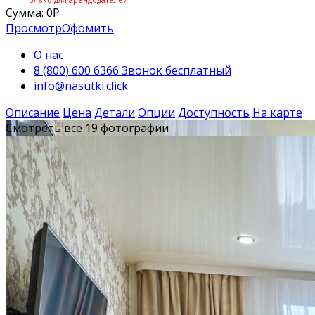
Сумма:
0
₽
Просмотр
Офомить
О нас
8 (800) 600 6366 Звонок бесплатный
info@nasutki.click
Описание
Цена
Детали
Опции
Доступность
На карте
Смотреть все 19 фотографии