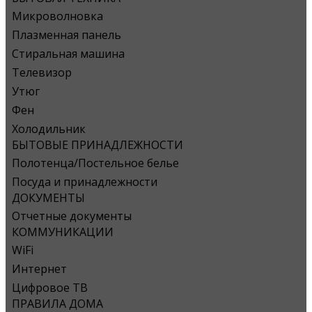
Микроволновка
Плазменная панель
Стиральная машина
Телевизор
Утюг
Фен
Холодильник
БЫТОВЫЕ ПРИНАДЛЕЖНОСТИ
Полотенца/Постельное белье
Посуда и принадлежности
ДОКУМЕНТЫ
Отчетные документы
КОММУНИКАЦИИ
WiFi
Интернет
Цифровое ТВ
ПРАВИЛА ДОМА