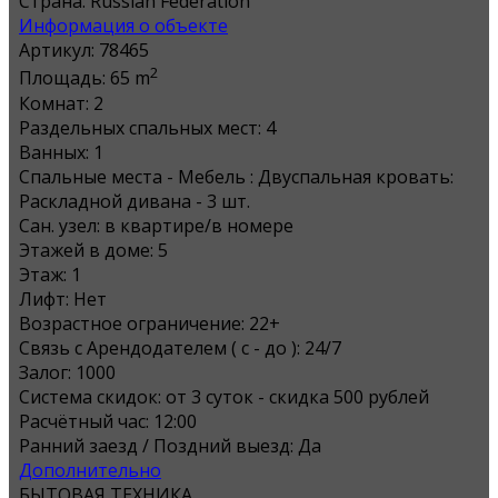
Страна:
Russian Federation
Информация о объекте
Артикул:
78465
2
Площадь:
65 m
Комнат:
2
Раздельных спальных мест:
4
Ванных:
1
Спальные места - Мебель :
Двуспальная кровать:
Раскладной дивана - 3 шт.
Сан. узел:
в квартире/в номере
Этажей в доме:
5
Этаж:
1
Лифт:
Нет
Возрастное ограничение:
22+
Связь с Арендодателем ( с - до ):
24/7
Залог:
1000
Система скидок:
от 3 суток - скидка 500 рублей
Расчётный час:
12:00
Ранний заезд / Поздний выезд:
Да
Дополнительно
БЫТОВАЯ ТЕХНИКА