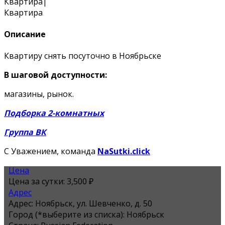
Квартира
|
Квартира
Описание
Квартиру снять посуточно в Ноябрьске
В шаговой доступности:
магазины, рынок.
Подборка 2-комнатных
Группа ВК
С Уважением, команда
NaSutki.click
Цена
Цена за сутки:
3,500 ₽
Адрес
Адрес:
Ноябрьск, ул. Шевченко, д. 50
Город (*выберите из списка):
Ноябрьск