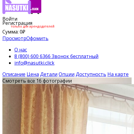
Войти
Регистрация
только для арендодателей
Сумма:
0
₽
Просмотр
Офомить
О нас
8 (800) 600 6366 Звонок бесплатный
info@nasutki.click
Описание
Цена
Детали
Опции
Доступность
На карте
Смотреть все 16 фотографии