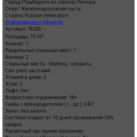
Город (*выберите из списка):
Печора
Округ:
Железнодорожная часть
Страна:
Russian Federation
Информация о объекте
Артикул:
78265
2
Площадь:
15 m
Комнат:
1
Раздельных спальных мест:
1
Ванных:
2
Спальные места - Мебель :
кровать
Сан. узел:
на этаже
Этажей в доме:
5
Этаж:
2
Лифт:
Нет
Возрастное ограничение:
18+
Связь с Арендодателем ( с - до ):
24/7
Залог:
без залога
Система скидок:
от 10 дней проживания 10%
скидка
Расчётный час:
время заселение