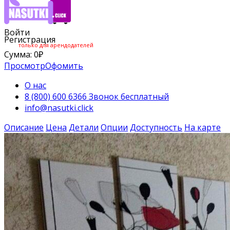
Войти
Регистрация
только для арендодателей
Сумма:
0
₽
Просмотр
Офомить
О нас
8 (800) 600 6366 Звонок бесплатный
info@nasutki.click
Описание
Цена
Детали
Опции
Доступность
На карте