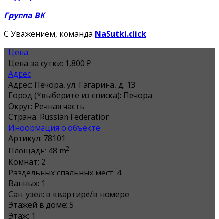
Группа ВК
С Уважением, команда
NaSutki.click
Цена
Цена за сутки:
1,800 ₽
Адрес
Адрес:
Печора, ул. Гагарина, д. 13
Город (*выберите из списка):
Печора
Округ:
Речная часть
Страна:
Russian Federation
Информация о объекте
Артикул:
78101
2
Площадь:
48 m
Комнат:
2
Раздельных спальных мест:
4
Ванных:
1
Сан. узел:
в квартире/в номере
Этажей в доме:
5
Этаж:
1