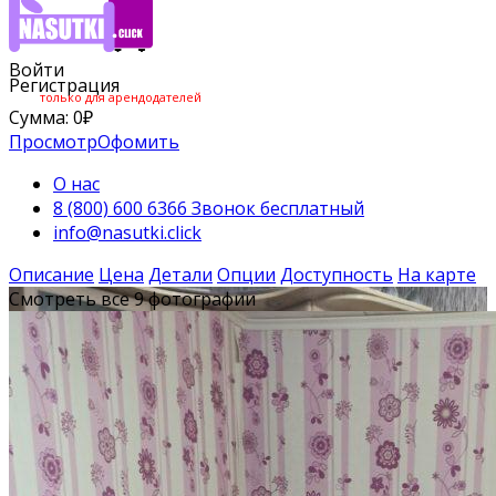
Войти
Регистрация
только для арендодателей
Сумма:
0
₽
Просмотр
Офомить
О нас
8 (800) 600 6366 Звонок бесплатный
info@nasutki.click
Описание
Цена
Детали
Опции
Доступность
На карте
Смотреть все 9 фотографии