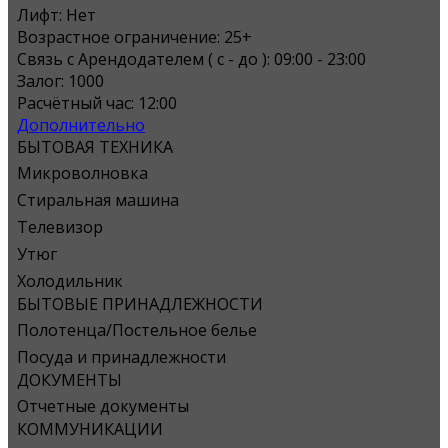
Лифт:
Нет
Возрастное ограничение:
25+
Связь с Арендодателем ( с - до ):
09:00 - 23:00
Залог:
1000
Расчётный час:
12:00
Дополнительно
БЫТОВАЯ ТЕХНИКА
Микроволновка
Стиральная машина
Телевизор
Утюг
Холодильник
БЫТОВЫЕ ПРИНАДЛЕЖНОСТИ
Полотенца/Постельное белье
Посуда и принадлежности
ДОКУМЕНТЫ
Отчетные документы
КОММУНИКАЦИИ