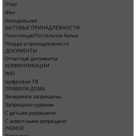
Утюг
Фен
Холодильник
БЫТОВЫЕ ПРИНАДЛЕЖНОСТИ
Полотенца/Постельное белье
Посуда и принадлежности
ДОКУМЕНТЫ
Отчетные документы
КОММУНИКАЦИИ
WiFi
Цифровое ТВ
ПРАВИЛА ДОМА
Вечеринки запрещены
Запрещено курение
С детьми разрешено
С животными запрещено
РАЗНОЕ
Парковка