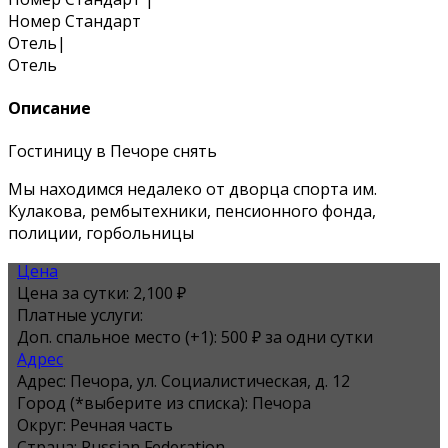
Номер Стандарт
Отель
|
Отель
Описание
Гостиницу в Печоре снять
Мы находимся недалеко от дворца спорта им.
Кулакова, рембытехники, пенсионного фонда,
полиции, горбольницы
Цена
Цена за сутки:
2,100 ₽
Платные услуги:
Доп. спальное место (+1): 500 ₽ за одни сутки
Адрес
Адрес:
Печора, ул. Социалистическая, д. 12
Город (*выберите из списка):
Печора
Округ:
Речная часть
Страна:
Russian Federation