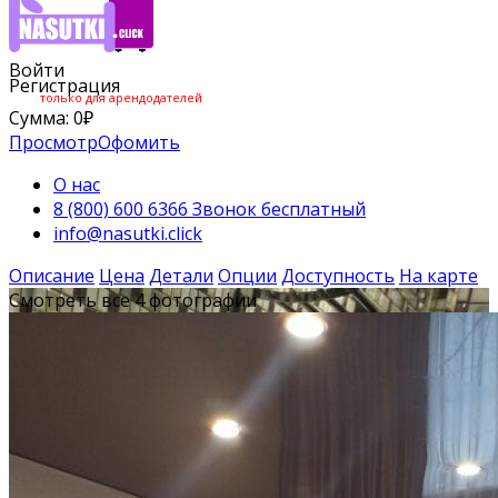
Войти
Регистрация
только для арендодателей
Сумма:
0
₽
Просмотр
Офомить
О нас
8 (800) 600 6366 Звонок бесплатный
info@nasutki.click
Описание
Цена
Детали
Опции
Доступность
На карте
Смотреть все 4 фотографии