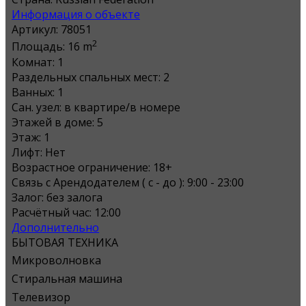
Информация о объекте
Артикул:
78051
2
Площадь:
16 m
Комнат:
1
Раздельных спальных мест:
2
Ванных:
1
Сан. узел:
в квартире/в номере
Этажей в доме:
5
Этаж:
1
Лифт:
Нет
Возрастное ограничение:
18+
Связь с Арендодателем ( с - до ):
9:00 - 23:00
Залог:
без залога
Расчётный час:
12:00
Дополнительно
БЫТОВАЯ ТЕХНИКА
Микроволновка
Стиральная машина
Телевизор