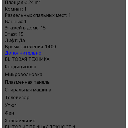
2
Площадь:
24 m
Комнат:
1
Раздельных спальных мест:
1
Ванных:
1
Этажей в доме:
15
Этаж:
15
Лифт:
Да
Время заселения:
14:00
Дополнительно
БЫТОВАЯ ТЕХНИКА
Кондиционер
Микроволновка
Плазменная панель
Стиральная машина
Телевизор
Утюг
Фен
Холодильник
БЫТОВЫЕ ПРИНАДЛЕЖНОСТИ