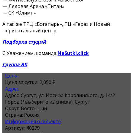
— Ледовая Арена «Титан»
— СК «Олимп»
А так же ТРЦ «Богатырь», ТЦ «Гера» и Новый
Перинатальный центр
Подборка студий
С Уважением, команда
NaSutki.click
Группа ВК
Цена
Цена за сутки:
2,050 ₽
Адрес
Адрес:
Сургут, ул. Иосифа Каролинского, д. 14/2
Город (*выберите из списка):
Сургут
Округ:
Восточный
Страна:
Россия
Информация о объекте
Артикул:
40279