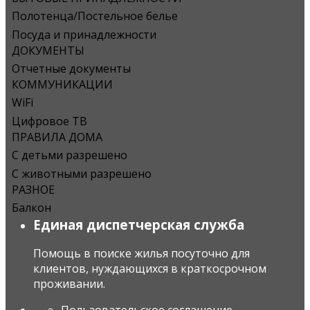
Полотенца/Постельное белье
Посуда и принадлежности
ДОКУМЕНТЫ
Отчетные документы
КОММУНИКАЦИИ
WiFi
Цифровое ТВ
ПРАВИЛА ДОМА
С детьми разрешено
С животными разрешено
РАЗНОЕ
Балкон
Единая диспетчерская служба
Помощь в поиске жилья посуточно для
клиентов, нуждающихся в краткосрочном
проживании.