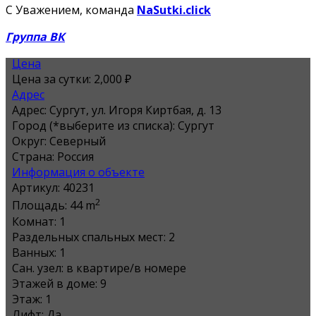
С Уважением, команда
NaSutki.click
Группа ВК
Цена
Цена за сутки:
2,000 ₽
Адрес
Адрес:
Сургут, ул. Игоря Киртбая, д. 13
Город (*выберите из списка):
Сургут
Округ:
Северный
Страна:
Россия
Информация о объекте
Артикул:
40231
2
Площадь:
44 m
Комнат:
1
Раздельных спальных мест:
2
Ванных:
1
Сан. узел:
в квартире/в номере
Этажей в доме:
9
Этаж:
1
Лифт:
Да