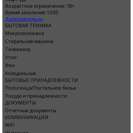
Возрастное ограничение:
18+
Время заселения:
13:00
Дополнительно
БЫТОВАЯ ТЕХНИКА
Микроволновка
Стиральная машина
Телевизор
Утюг
Фен
Холодильник
БЫТОВЫЕ ПРИНАДЛЕЖНОСТИ
Полотенца/Постельное белье
Посуда и принадлежности
ДОКУМЕНТЫ
Отчетные документы
КОММУНИКАЦИИ
WiFi
Интернет