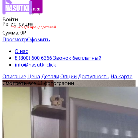
Войти
Регистрация
только для арендодателей
Сумма:
0
₽
Просмотр
Офомить
О нас
8 (800) 600 6366 Звонок бесплатный
info@nasutki.click
Описание
Цена
Детали
Опции
Доступность
На карте
Смотреть все 11 фотографии