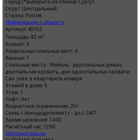
Город (*выберите из списка):
Сургут
Округ:
Центральный
Страна:
Россия
Информация о объекте
Артикул:
40152
2
Площадь:
82 m
Комнат:
3
Раздельных спальных мест:
4
Ванных:
1
Спальные места - Мебель :
двуспальных диван,
двуспальная кровать, две односпальных кровати
Сан. узел:
в квартире/в номере
Этажей в доме:
5
Этаж:
1
Лифт:
Нет
Возрастное ограничение:
25+
Связь с Арендодателем ( с - до ):
24/7
Время заселения:
14:00
Расчётный час:
12:00
Дополнительно