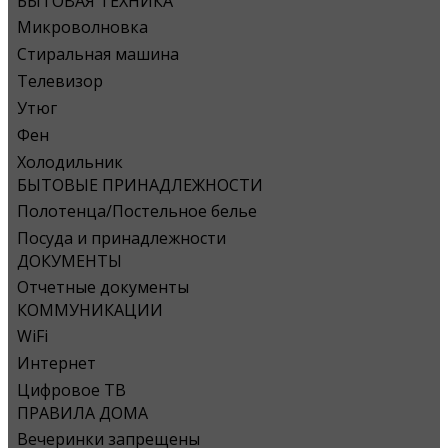
БЫТОВАЯ ТЕХНИКА
Микроволновка
Стиральная машина
Телевизор
Утюг
Фен
Холодильник
БЫТОВЫЕ ПРИНАДЛЕЖНОСТИ
Полотенца/Постельное белье
Посуда и принадлежности
ДОКУМЕНТЫ
Отчетные документы
КОММУНИКАЦИИ
WiFi
Интернет
Цифровое ТВ
ПРАВИЛА ДОМА
Вечеринки запрещены