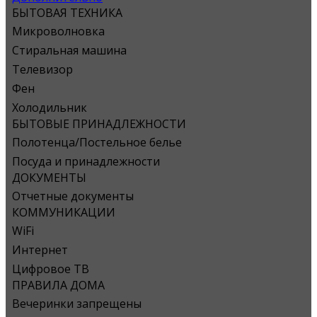
БЫТОВАЯ ТЕХНИКА
Микроволновка
Стиральная машина
Телевизор
Фен
Холодильник
БЫТОВЫЕ ПРИНАДЛЕЖНОСТИ
Полотенца/Постельное белье
Посуда и принадлежности
ДОКУМЕНТЫ
Отчетные документы
КОММУНИКАЦИИ
WiFi
Интернет
Цифровое ТВ
ПРАВИЛА ДОМА
Вечеринки запрещены