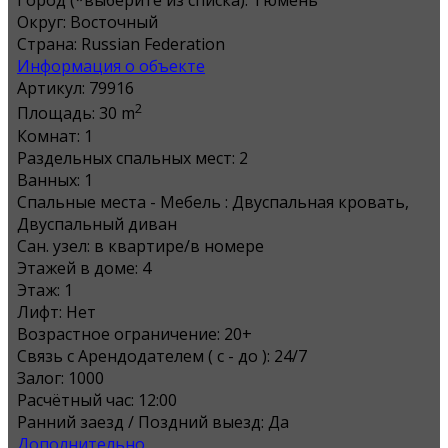
Город (*выберите из списка):
Тюмень
Округ:
Восточный
Страна:
Russian Federation
Информация о объекте
Артикул:
79916
2
Площадь:
30 m
Комнат:
1
Раздельных спальных мест:
2
Ванных:
1
Спальные места - Мебель :
Двуспальная кровать,
Двуспальный диван
Сан. узел:
в квартире/в номере
Этажей в доме:
4
Этаж:
1
Лифт:
Нет
Возрастное ограничение:
20+
Связь с Арендодателем ( с - до ):
24/7
Залог:
1000
Расчётный час:
12:00
Ранний заезд / Поздний выезд:
Да
Дополнительно