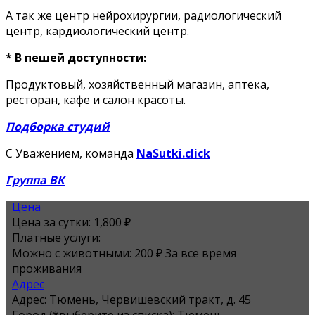
А так же центр нейрохирургии, радиологический
центр, кардиологический центр.
* В пешей доступности:
Продуктовый, хозяйственный магазин, аптека,
ресторан, кафе и салон красоты.
Подборка студий
С Уважением, команда
NaSutki.click
Группа ВК
Цена
Цена за сутки:
1,800 ₽
Платные услуги:
Можно с животными: 200 ₽ За все время
проживания
Адрес
Адрес:
Тюмень, Червишевский тракт, д. 45