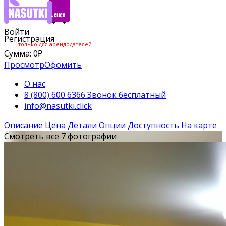
Войти
Регистрация
только для арендодателей
Сумма:
0
₽
Просмотр
Офомить
О нас
8 (800) 600 6366 Звонок бесплатный
info@nasutki.click
Описание
Цена
Детали
Опции
Доступность
На карте
Смотреть все 7 фотографии