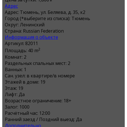
Адрес
Адрес:
Тюмень, ул. Беляева, д. 35, к2
Город (*выберите из списка):
Тюмень
Округ:
Ленинский
Страна:
Russian Federation
Информация о объекте
Артикул:
82011
2
Площадь:
40 m
Комнат:
2
Раздельных спальных мест:
2
Ванных:
1
Сан. узел:
в квартире/в номере
Этажей в доме:
19
Этаж:
19
Лифт:
Да
Возрастное ограничение:
18+
Залог:
1000
Расчётный час:
12:00
Ранний заезд / Поздний выезд:
Да
Дополнительно