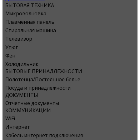
БЫТОВАЯ ТЕХНИКА
Микроволновка
Плазменная панель
Стиральная машина
Телевизор
Утюг
Фен
Холодильник
БЫТОВЫЕ ПРИНАДЛЕЖНОСТИ
Полотенца/Постельное белье
Посуда и принадлежности
ДОКУМЕНТЫ
Отчетные документы
КОММУНИКАЦИИ
WiFi
Интернет
Кабель интернет подключения