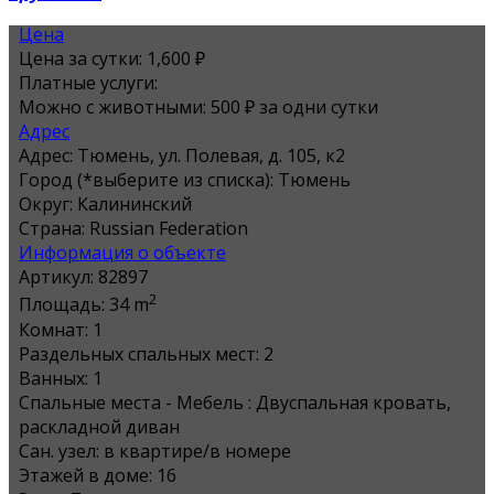
Цена
Цена за сутки:
1,600 ₽
Платные услуги:
Можно с животными: 500 ₽ за одни сутки
Адрес
Адрес:
Тюмень, ул. Полевая, д. 105, к2
Город (*выберите из списка):
Тюмень
Округ:
Калининский
Страна:
Russian Federation
Информация о объекте
Артикул:
82897
2
Площадь:
34 m
Комнат:
1
Раздельных спальных мест:
2
Ванных:
1
Спальные места - Мебель :
Двуспальная кровать,
раскладной диван
Сан. узел:
в квартире/в номере
Этажей в доме:
16