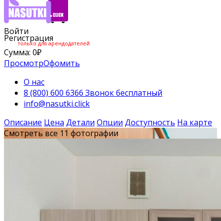
Войти
Регистрация
только для арендодателей
Сумма:
0
₽
Просмотр
Офомить
О нас
8 (800) 600 6366 Звонок бесплатный
info@nasutki.click
Описание
Цена
Детали
Опции
Доступность
На карте
Смотреть все 11 фотографии