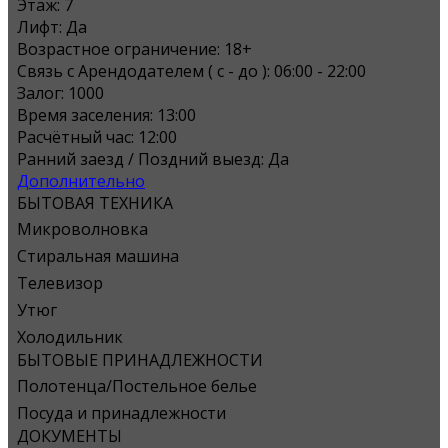
Этаж:
7
Лифт:
Да
Возрастное ограничение:
18+
Связь с Арендодателем ( с - до ):
06:00 - 22:00
Залог:
1000
Время заселения:
13:00
Расчётный час:
12:00
Ранний заезд / Поздний выезд:
Да
Дополнительно
БЫТОВАЯ ТЕХНИКА
Микроволновка
Стиральная машина
Телевизор
Утюг
Холодильник
БЫТОВЫЕ ПРИНАДЛЕЖНОСТИ
Полотенца/Постельное белье
Посуда и принадлежности
ДОКУМЕНТЫ