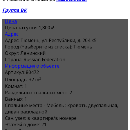
Группа ВК
Цена
Цена за сутки:
1,800 ₽
Адрес
Адрес:
Тюмень, ул. Республики, д. 204 к5
Город (*выберите из списка):
Тюмень
Округ:
Ленинский
Страна:
Russian Federation
Информация о объекте
Артикул:
80472
2
Площадь:
32 m
Комнат:
1
Раздельных спальных мест:
2
Ванных:
1
Спальные места - Мебель :
кровать двуспальная,
диван раскладной
Сан. узел:
в квартире/в номере
Этажей в доме:
21