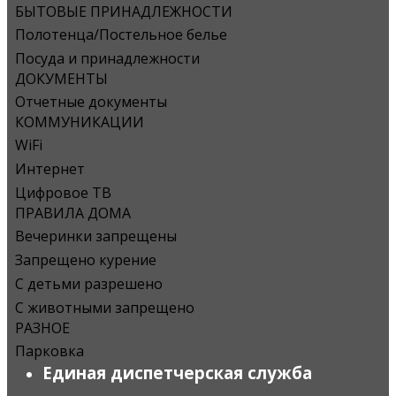
БЫТОВЫЕ ПРИНАДЛЕЖНОСТИ
Полотенца/Постельное белье
Посуда и принадлежности
ДОКУМЕНТЫ
Отчетные документы
КОММУНИКАЦИИ
WiFi
Интернет
Цифровое ТВ
ПРАВИЛА ДОМА
Вечеринки запрещены
Запрещено курение
С детьми разрешено
С животными запрещено
РАЗНОЕ
Парковка
Единая диспетчерская служба