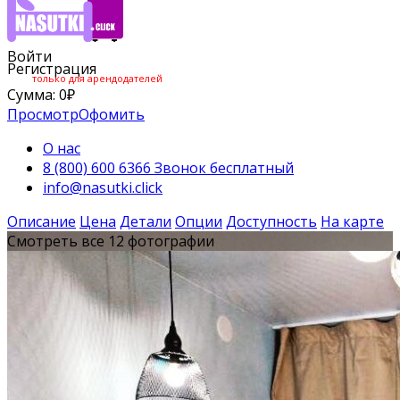
Войти
Регистрация
только для арендодателей
Сумма:
0
₽
Просмотр
Офомить
О нас
8 (800) 600 6366 Звонок бесплатный
info@nasutki.click
Описание
Цена
Детали
Опции
Доступность
На карте
Смотреть все 12 фотографии