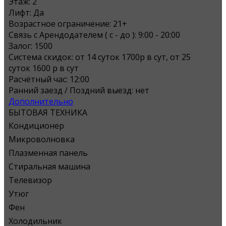
Этаж:
2
Лифт:
Да
Возрастное ограничение:
21+
Связь с Арендодателем ( с - до ):
9:00 - 20:00
Залог:
1500
Система скидок:
от 14 суток 1700р в сут, от 25
суток 1600 р в сут
Расчётный час:
12:00
Ранний заезд / Поздний выезд:
нет
Дополнительно
БЫТОВАЯ ТЕХНИКА
Кондиционер
Микроволновка
Плазменная панель
Стиральная машина
Телевизор
Утюг
Фен
Холодильник