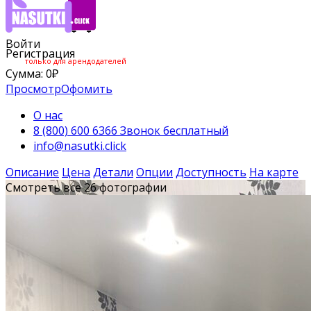
Войти
Регистрация
только для арендодателей
Сумма:
0
₽
Просмотр
Офомить
О нас
8 (800) 600 6366 Звонок бесплатный
info@nasutki.click
Описание
Цена
Детали
Опции
Доступность
На карте
Смотреть все 26 фотографии