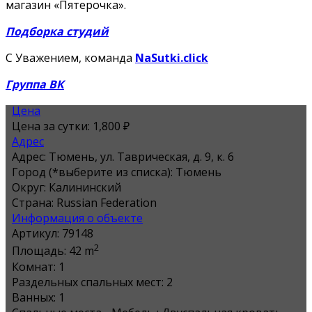
магазин «Пятерочка».
Подборка студий
С Уважением, команда
NaSutki.click
Группа ВК
Цена
Цена за сутки:
1,800 ₽
Адрес
Адрес:
Тюмень, ул. Таврическая, д. 9, к. 6
Город (*выберите из списка):
Тюмень
Округ:
Калининский
Страна:
Russian Federation
Информация о объекте
Артикул:
79148
2
Площадь:
42 m
Комнат:
1
Раздельных спальных мест:
2
Ванных:
1