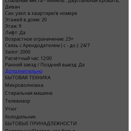
Спальные места - Мебель :
Двуспальная кровать,
Диван
Сан. узел:
в квартире/в номере
Этажей в доме:
20
Этаж:
9
Лифт:
Да
Возрастное ограничение:
23+
Связь с Арендодателем ( с - до ):
24/7
Залог:
2000
Расчётный час:
12:00
Ранний заезд / Поздний выезд:
Да
Дополнительно
БЫТОВАЯ ТЕХНИКА
Микроволновка
Стиральная машина
Телевизор
Утюг
Холодильник
БЫТОВЫЕ ПРИНАДЛЕЖНОСТИ
Полотенца/Постельное белье