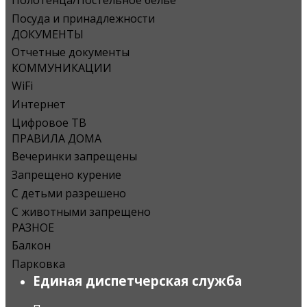
Посуда и принадлежности
ДОКУМЕНТЫ
Отчетные документы
КОММУНИКАЦИИ
WiFi
Интернет
Цифровое ТВ
ПРАВИЛА ДОМА
Вечеринки запрещены
Запрещено курение
С детьми разрешено
С животными запрещено
РАЗНОЕ
Балкон
Парковка
Единая диспетчерская служба