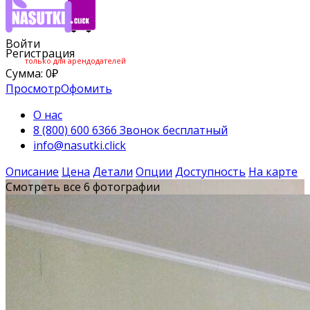
Войти
Регистрация
только для арендодателей
Сумма:
0
₽
Просмотр
Офомить
О нас
8 (800) 600 6366 Звонок бесплатный
info@nasutki.click
Описание
Цена
Детали
Опции
Доступность
На карте
Смотреть все 6 фотографии