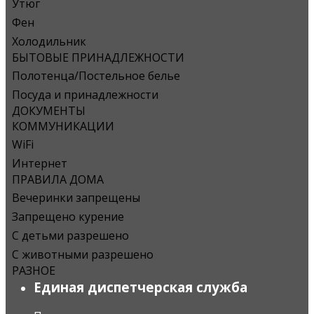
Утюг
Фен
Холодильник
БЫТОВЫЕ ПРИНАДЛЕЖНОСТИ
Полотенца/Постельное белье
Посуда и принадлежности
ДОКУМЕНТЫ
КОММУНИКАЦИИ
WiFi
Интернет
ПРАВИЛА ДОМА
Вечеринки запрещены
Запрещено курение
С детьми разрешено
С животными разрешено
РАЗНОЕ
Единая диспетчерская служба