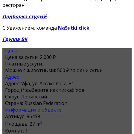
ресторан!
Подборка студий
С Уважением, команда
NaSutki.click
Группа ВК
Цена
Цена за сутки:
2,000 ₽
Платные услуги:
Можно с животными: 500 ₽ за одни сутки
Адрес
Адрес:
Уфа, ул. Аксакова, д. 81
Город (*выберите из списка):
Уфа
Округ:
Ленинский
Страна:
Russian Federation
Информация о объекте
Артикул:
86459
2
Площадь:
27 m
Комнат:
1