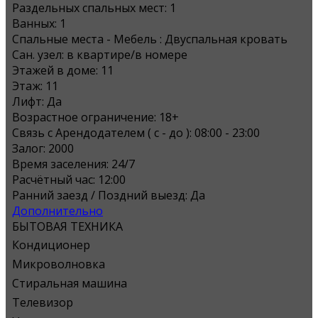
Раздельных спальных мест:
1
Ванных:
1
Спальные места - Мебель :
Двуспальная кровать
Сан. узел:
в квартире/в номере
Этажей в доме:
11
Этаж:
11
Лифт:
Да
Возрастное ограничение:
18+
Связь с Арендодателем ( с - до ):
08:00 - 23:00
Залог:
2000
Время заселения:
24/7
Расчётный час:
12:00
Ранний заезд / Поздний выезд:
Да
Дополнительно
БЫТОВАЯ ТЕХНИКА
Кондиционер
Микроволновка
Стиральная машина
Телевизор