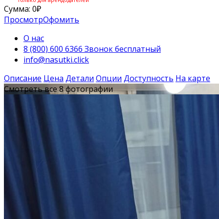
Сумма:
0
₽
Просмотр
Офомить
О нас
8 (800) 600 6366 Звонок бесплатный
info@nasutki.click
Описание
Цена
Детали
Опции
Доступность
На карте
Смотреть все 8 фотографии