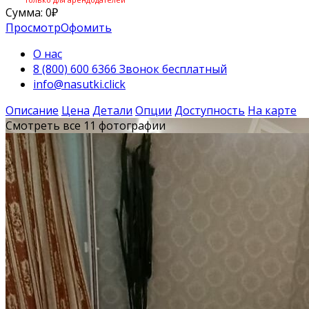
Сумма:
0
₽
Просмотр
Офомить
О нас
8 (800) 600 6366 Звонок бесплатный
info@nasutki.click
Описание
Цена
Детали
Опции
Доступность
На карте
Смотреть все 11 фотографии