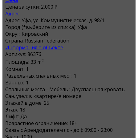
Цена
Цена за сутки:
2,000 ₽
Адрес
Адрес:
Уфа, ул. Коммунистическая, д. 98/1
Город (*выберите из списка):
Уфа
Округ:
Кировский
Страна:
Russian Federation
Информация о объекте
Артикул:
86376
2
Площадь:
33 m
Комнат:
1
Раздельных спальных мест:
1
Ванных:
1
Спальные места - Мебель :
Двуспальная кровать
Сан. узел:
в квартире/в номере
Этажей в доме:
25
Этаж:
18
Лифт:
Да
Возрастное ограничение:
18+
Связь с Арендодателем ( с - до ):
09:00 - 23:00
Залог:
1000