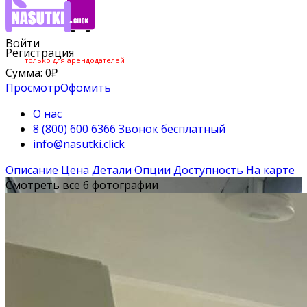
Войти
Регистрация
только для арендодателей
Сумма:
0
₽
Просмотр
Офомить
О нас
8 (800) 600 6366 Звонок бесплатный
info@nasutki.click
Описание
Цена
Детали
Опции
Доступность
На карте
Смотреть все 6 фотографии