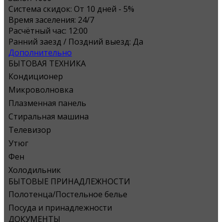
Система скидок:
От 10 дней - 5%
Время заселения:
24/7
Расчётный час:
12:00
Ранний заезд / Поздний выезд:
Да
Дополнительно
БЫТОВАЯ ТЕХНИКА
Кондиционер
Микроволновка
Плазменная панель
Стиральная машина
Телевизор
Утюг
Фен
Холодильник
БЫТОВЫЕ ПРИНАДЛЕЖНОСТИ
Полотенца/Постельное белье
Посуда и принадлежности
ДОКУМЕНТЫ