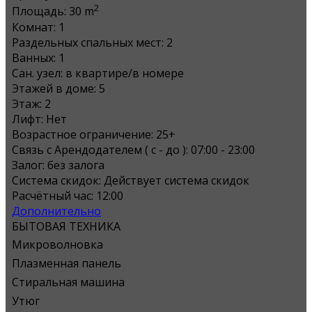
2
Площадь:
30 m
Комнат:
1
Раздельных спальных мест:
2
Ванных:
1
Сан. узел:
в квартире/в номере
Этажей в доме:
5
Этаж:
2
Лифт:
Нет
Возрастное ограничение:
25+
Связь с Арендодателем ( с - до ):
07:00 - 23:00
Залог:
без залога
Система скидок:
Действует система скидок
Расчётный час:
12:00
Дополнительно
БЫТОВАЯ ТЕХНИКА
Микроволновка
Плазменная панель
Стиральная машина
Утюг