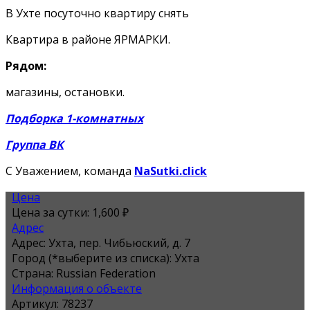
В Ухте посуточно квартиру снять
Квартира в районе ЯРМАРКИ.
Рядом:
магазины, остановки.
Подборка 1-комнатных
Группа ВК
С Уважением, команда
NaSutki.click
Цена
Цена за сутки:
1,600 ₽
Адрес
Адрес:
Ухта, пер. Чибьюский, д. 7
Город (*выберите из списка):
Ухта
Страна:
Russian Federation
Информация о объекте
Артикул:
78237