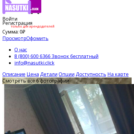
Войти
Регистрация
только для арендодателей
Сумма:
0
₽
Просмотр
Офомить
О нас
8 (800) 600 6366 Звонок бесплатный
info@nasutki.click
Описание
Цена
Детали
Опции
Доступность
На карте
Смотреть все 6 фотографии