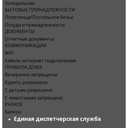
Холодильник
БЫТОВЫЕ ПРИНАДЛЕЖНОСТИ
Полотенца/Постельное белье
Посуда и принадлежности
ДОКУМЕНТЫ
Отчетные документы
КОММУНИКАЦИИ
WiFi
Кабель интернет подключения
ПРАВИЛА ДОМА
Вечеринки запрещены
Курить разрешено
С детьми разрешено
С животными запрещено
РАЗНОЕ
Балкон
Единая диспетчерская служба