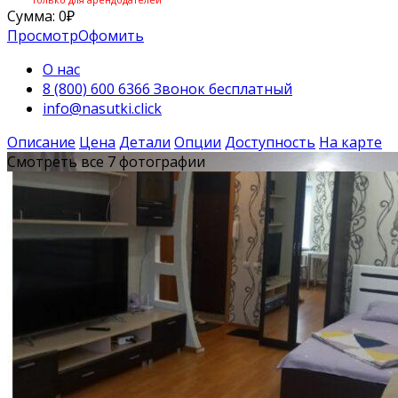
Сумма:
0
₽
Просмотр
Офомить
О нас
8 (800) 600 6366 Звонок бесплатный
info@nasutki.click
Описание
Цена
Детали
Опции
Доступность
На карте
Смотреть все 7 фотографии