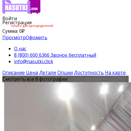
Войти
Регистрация
только для арендодателей
Сумма:
0
₽
Просмотр
Офомить
О нас
8 (800) 600 6366 Звонок бесплатный
info@nasutki.click
Описание
Цена
Детали
Опции
Доступность
На карте
Смотреть все 8 фотографии