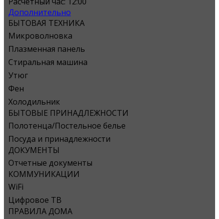
Расчётный час:
12:00
Дополнительно
БЫТОВАЯ ТЕХНИКА
Микроволновка
Плазменная панель
Стиральная машина
Утюг
Фен
Холодильник
БЫТОВЫЕ ПРИНАДЛЕЖНОСТИ
Полотенца/Постельное белье
Посуда и принадлежности
ДОКУМЕНТЫ
Отчетные документы
КОММУНИКАЦИИ
WiFi
Цифровое ТВ
ПРАВИЛА ДОМА