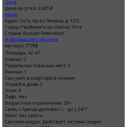
Цена
Цена за сутки:
2,600 ₽
Адрес
Адрес:
Ухта, пр-кт Ленина, д. 12/2
Город (*выберите из списка):
Ухта
Страна:
Russian Federation
Информация о объекте
Артикул:
77788
2
Площадь:
42 m
Комнат:
2
Раздельных спальных мест:
2
Ванных:
1
Сан. узел:
в квартире/в номере
Этажей в доме:
5
Этаж:
4
Лифт:
Нет
Возрастное ограничение:
25+
Связь с Арендодателем ( с - до ):
24/7
Залог:
без залога
Система скидок:
Действует система скидок