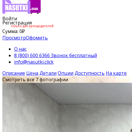
Войти
Регистрация
только для арендодателей
Сумма:
0
₽
Просмотр
Офомить
О нас
8 (800) 600 6366 Звонок бесплатный
info@nasutki.click
Описание
Цена
Детали
Опции
Доступность
На карте
Смотреть все 7 фотографии