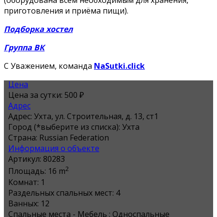
(оборудована всем необходимым для хранения,
приготовления и приёма пищи).
Подборка хостел
Группа ВК
С Уважением, команда
NaSutki.click
Цена
Цена за сутки:
500 ₽
Адрес
Адрес:
Ухта, ул. Строительная, д. 13, ст1
Город (*выберите из списка):
Ухта
Страна:
Russian Federation
Информация о объекте
Артикул:
80283
2
Площадь:
16 m
Комнат:
1
Раздельных спальных мест:
4
Ванных:
12
Спальные места - Мебель :
Односпальные