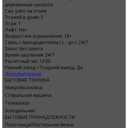
деревянные кровати
Сан. узел:
на этаже
Этажей в доме:
3
Этаж:
1
Лифт:
Нет
Возрастное ограничение:
18+
Связь с Арендодателем ( с - до ):
24/7
Залог:
без залога
Время заселения:
24/7
Расчётный час:
12:00
Ранний заезд / Поздний выезд:
Да
Дополнительно
БЫТОВАЯ ТЕХНИКА
Микроволновка
Стиральная машина
Телевизор
Холодильник
БЫТОВЫЕ ПРИНАДЛЕЖНОСТИ
Полотенца/Постельное белье