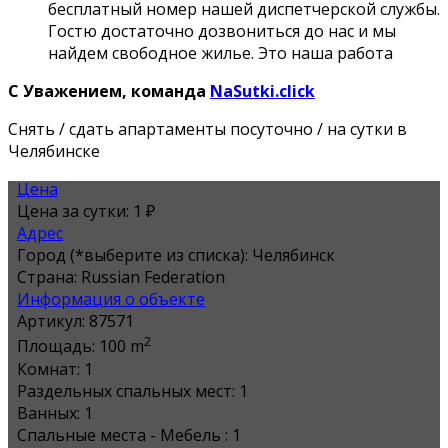
бесплатный номер нашей диспетчерской службы.
Гостю достаточно дозвониться до нас и мы
найдем свободное жилье. Это наша работа
С Уважением, команда
NaSutki.click
Снять / сдать апартаменты посуточно / на сутки в
Челябинске
Цена
Цена за сутки:
1 ₽
Адрес
Город (*выберите из списка):
Челябинск
Страна:
Russian Federation
Информация о объекте
Артикул:
87571
2
Площадь:
100 m
Комнат:
1
Раздельных спальных мест:
1
Ванных:
1
Спальные места - Мебель :
1