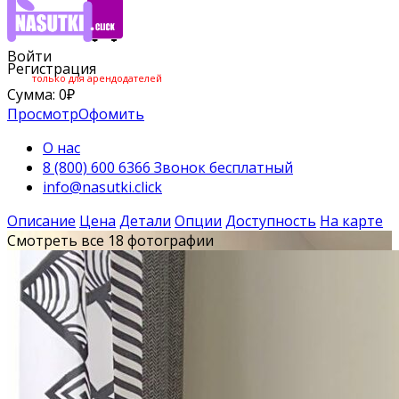
Войти
Регистрация
только для арендодателей
Сумма:
0
₽
Просмотр
Офомить
О нас
8 (800) 600 6366 Звонок бесплатный
info@nasutki.click
Описание
Цена
Детали
Опции
Доступность
На карте
Смотреть все 18 фотографии