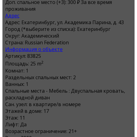
Доп. спальное место (+3): 300 ₽ За все время
проживания
Адрес
Адрес:
Екатеринбург, ул. Академика Парина, д. 43
Город (*выберите из списка):
Екатеринбург
Округ:
Академический
Страна:
Russian Federation
Информация о объекте
Артикул:
83825
2
Площадь:
25 m
Комнат:
1
Раздельных спальных мест:
2
Ванных:
1
Спальные места - Мебель :
Двуспальная кровать,
раскладной диван
Сан. узел:
в квартире/в номере
Этажей в доме:
17
Этаж:
11
Лифт:
Да
Возрастное ограничение:
21+