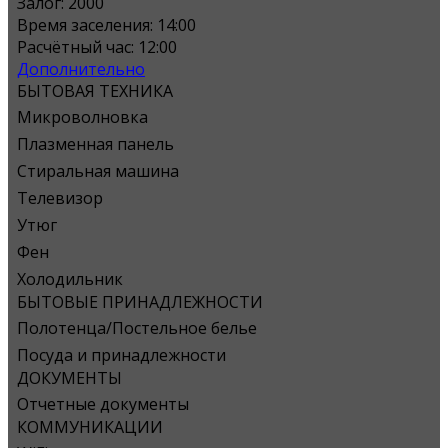
Залог:
2000
Время заселения:
14:00
Расчётный час:
12:00
Дополнительно
БЫТОВАЯ ТЕХНИКА
Микроволновка
Плазменная панель
Стиральная машина
Телевизор
Утюг
Фен
Холодильник
БЫТОВЫЕ ПРИНАДЛЕЖНОСТИ
Полотенца/Постельное белье
Посуда и принадлежности
ДОКУМЕНТЫ
Отчетные документы
КОММУНИКАЦИИ