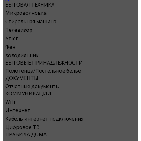
БЫТОВАЯ ТЕХНИКА
Микроволновка
Стиральная машина
Телевизор
Утюг
Фен
Холодильник
БЫТОВЫЕ ПРИНАДЛЕЖНОСТИ
Полотенца/Постельное белье
ДОКУМЕНТЫ
Отчетные документы
КОММУНИКАЦИИ
WiFi
Интернет
Кабель интернет подключения
Цифровое ТВ
ПРАВИЛА ДОМА