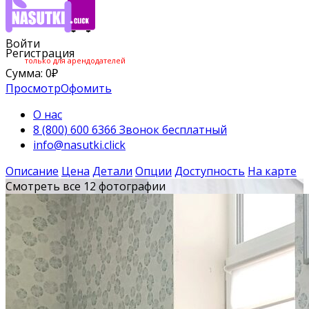
Войти
Регистрация
только для арендодателей
Сумма:
0
₽
Просмотр
Офомить
О нас
8 (800) 600 6366 Звонок бесплатный
info@nasutki.click
Описание
Цена
Детали
Опции
Доступность
На карте
Смотреть все 12 фотографии