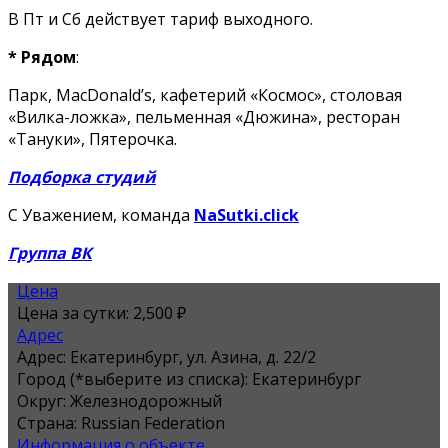
В Пт и Сб действует тариф выходного.
* Рядом
:
Парк, MacDonald’s, кафетерий «Космос», столовая
«Вилка-ложка», пельменная «Дюжина», ресторан
«Тануки», Пятерочка.
Подборка студий
С Уважением, команда
NaSutki.click
Группа ВК
Цена
Цена за сутки:
2,500 ₽
Адрес
Адрес:
Екатеринбург, ул. Азина, д. 22/2
Город (*выберите из списка):
Екатеринбург
Округ:
Железнодорожный
Страна:
Russian Federation
Информация о объекте