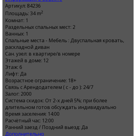
Артикул:
84236
2
Площадь:
34 m
Комнат:
1
Раздельных спальных мест:
2
Ванных:
1
Спальные места - Мебель :
Двуспальная кровать,
раскладной диван
Сан. узел:
в квартире/в номере
Этажей в доме:
12
Этаж:
6
Лифт:
Да
Возрастное ограничение:
18+
Связь с Арендодателем ( с - до ):
24/7
Залог:
2000
Система скидок:
От 2-х дней 5%; при более
длительном готов обсуждать индивидуально
Время заселения:
14:00
Расчётный час:
12:00
Ранний заезд / Поздний выезд:
Да
Дополнительно