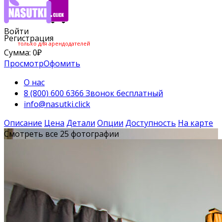
Войти
Регистрация
только для арендодателей
Сумма:
0
₽
Просмотр
Офомить
О нас
8 (800) 600 6366 Звонок бесплатный
info@nasutki.click
Описание
Цена
Детали
Опции
Доступность
На карте
Смотреть все 25 фотографии