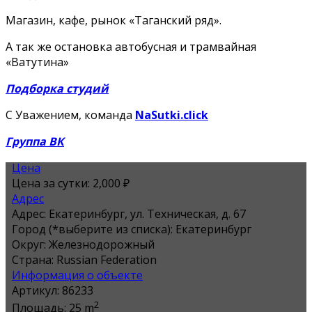
Магазин, кафе, рынок «Таганский ряд».
А так же остановка автобусная и трамвайная
«Ватутина»
Подборка студий
С Уважением, команда
NaSutki.click
Группа ВК
Цена
Цена за сутки:
2,000 ₽
Адрес
Адрес:
Екатеринбург, ул. Техническая, д. 67
Город (*выберите из списка):
Екатеринбург
Округ:
Железнодорожный
Страна:
Russian Federation
Информация о объекте
Артикул:
86233
2
Площадь:
25 m