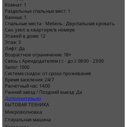
Комнат:
1
Раздельных спальных мест:
1
Ванных:
1
Спальные места - Мебель :
Двуспальная кровать
Сан. узел:
в квартире/в номере
Этажей в доме:
12
Этаж:
3
Лифт:
Да
Возрастное ограничение:
18+
Связь с Арендодателем ( с - до ):
08:00 - 23:00
Залог:
1000
Система скидок:
от срока проживания
Время заселения:
24/7
Расчётный час:
14:00
Ранний заезд / Поздний выезд:
Да
Дополнительно
БЫТОВАЯ ТЕХНИКА
Микроволновка
Стиральная машина