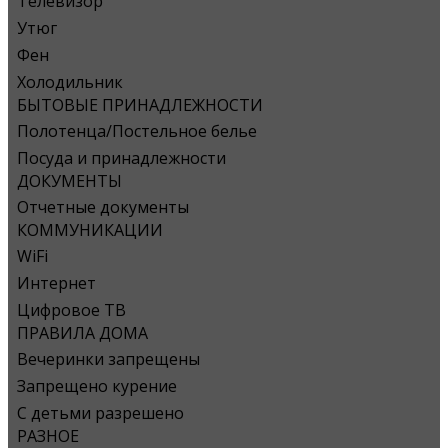
Телевизор
Утюг
Фен
Холодильник
БЫТОВЫЕ ПРИНАДЛЕЖНОСТИ
Полотенца/Постельное белье
Посуда и принадлежности
ДОКУМЕНТЫ
Отчетные документы
КОММУНИКАЦИИ
WiFi
Интернет
Цифровое ТВ
ПРАВИЛА ДОМА
Вечеринки запрещены
Запрещено курение
С детьми разрешено
РАЗНОЕ