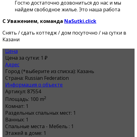
Гостю достаточно дозвониться до нас и мы
найдем свободное жилье. Это наша работа
С Уважением, команда
NaSutki.click
Снять / сдать коттедж / дом посуточно / на сутки в
Казани
Цена
Цена за сутки:
1 ₽
Адрес
Город (*выберите из списка):
Казань
Страна:
Russian Federation
Информация о объекте
Артикул:
87554
2
Площадь:
100 m
Комнат:
1
Раздельных спальных мест:
1
Ванных:
1
Спальные места - Мебель :
1
Этажей в доме:
1