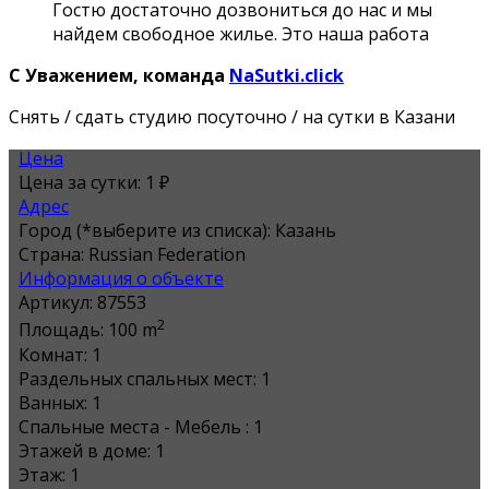
Гостю достаточно дозвониться до нас и мы
найдем свободное жилье. Это наша работа
С Уважением, команда
NaSutki.click
Снять / сдать студию посуточно / на сутки в Казани
Цена
Цена за сутки:
1 ₽
Адрес
Город (*выберите из списка):
Казань
Страна:
Russian Federation
Информация о объекте
Артикул:
87553
2
Площадь:
100 m
Комнат:
1
Раздельных спальных мест:
1
Ванных:
1
Спальные места - Мебель :
1
Этажей в доме:
1
Этаж:
1