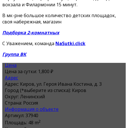
вокзала и Филармонии 15 минут.
В мк-рне большое количество детских площадок,
своя набережная, магазин
Подборка 2-комнатных
С Уважением, команда
NaSutki.click
Группа ВК
Цена
Цена за сутки:
1,800 ₽
Адрес
Адрес:
Киров, ул. Героя Ивана Костина, д. 3
Город (*выберите из списка):
Киров
Округ:
Ленинский
Страна:
Россия
Информация о объекте
Артикул:
37940
2
Площадь:
48 m