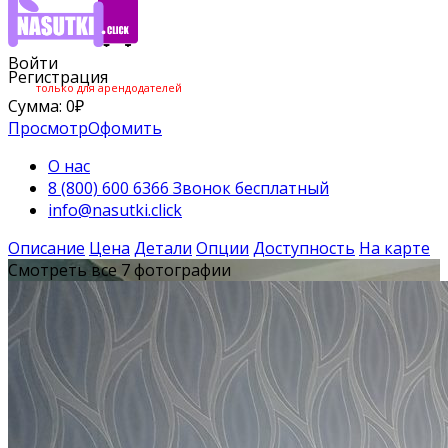
Войти
Регистрация
только для арендодателей
Сумма:
0
₽
Просмотр
Офомить
О нас
8 (800) 600 6366 Звонок бесплатный
info@nasutki.click
Описание
Цена
Детали
Опции
Доступность
На карте
Смотреть все 7 фотографии