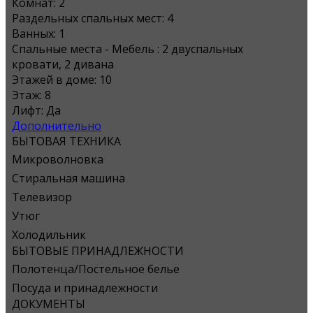
Комнат:
2
Раздельных спальных мест:
4
Ванных:
1
Спальные места - Мебель :
2 двуспальных
кровати, 2 дивана
Этажей в доме:
10
Этаж:
8
Лифт:
Да
Дополнительно
БЫТОВАЯ ТЕХНИКА
Микроволновка
Стиральная машина
Телевизор
Утюг
Холодильник
БЫТОВЫЕ ПРИНАДЛЕЖНОСТИ
Полотенца/Постельное белье
Посуда и принадлежности
ДОКУМЕНТЫ