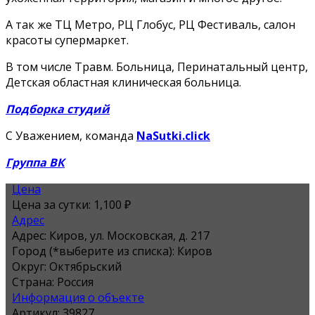
А так же ТЦ Метро, РЦ Глобус, РЦ Фестиваль, салон
красоты супермаркет.
В том числе Травм. Больница, Перинатальный центр,
Детская областная клиническая больница.
Подборка студий
С Уважением, команда
NaSutki.click
Группа ВК
Цена
Цена за сутки:
1,100 ₽
Адрес
Адрес:
Киров, ул. Московская, д. 217
Город (*выберите из списка):
Киров
Округ:
Октябрьский
Страна:
Россия
Информация о объекте
Артикул:
39827