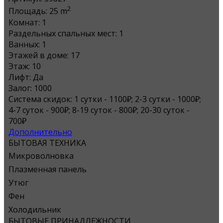
2
Площадь:
25 m
Комнат:
1
Раздельных спальных мест:
1
Ванных:
1
Этажей в доме:
17
Этаж:
10
Лифт:
Да
Залог:
1000
Система скидок:
1 сутки - 1100₽; 2-3 сутки - 1000₽;
4-7 суток - 900₽; 8-19 суток - 800₽; 20-30 суток -
700₽
Дополнительно
БЫТОВАЯ ТЕХНИКА
Микроволновка
Плазменная панель
Утюг
Фен
Холодильник
БЫТОВЫЕ ПРИНАДЛЕЖНОСТИ