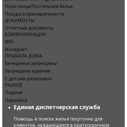
Полотенца/Постельное белье
Посуда и принадлежности
ДОКУМЕНТЫ
Отчетные документы
КОММУНИКАЦИИ
WiFi
Интернет
ПРАВИЛА ДОМА
Вечеринки запрещены
Запрещено курение
С детьми разрешено
РАЗНОЕ
Лоджия
Парковка
Единая диспетчерская служба
Помощь в поиске жилья посуточно для
клиентов, нуждающихся в краткосрочном