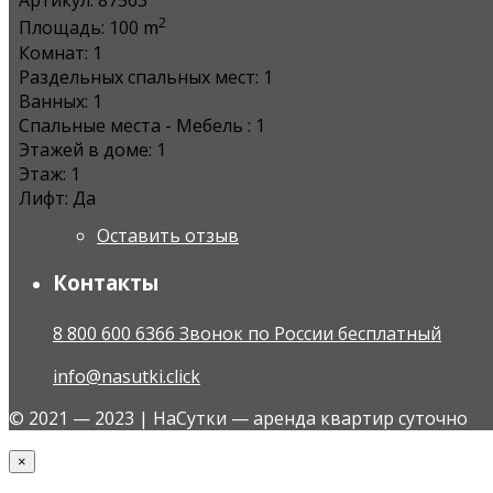
Артикул:
87563
2
Площадь:
100 m
Комнат:
1
Раздельных спальных мест:
1
Ванных:
1
Спальные места - Мебель :
1
Этажей в доме:
1
Этаж:
1
Лифт:
Да
Оставить отзыв
Контакты
8 800 600 6366 Звонок по России бесплатный
info@nasutki.click
© 2021 — 2023 | НаСутки — аренда квартир суточно
×