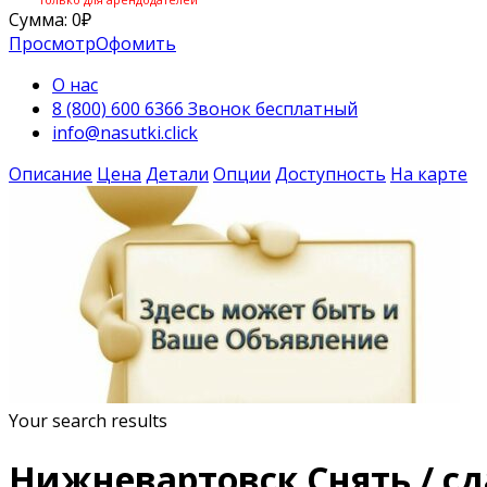
Сумма:
0
₽
Просмотр
Офомить
О нас
8 (800) 600 6366 Звонок бесплатный
info@nasutki.click
Описание
Цена
Детали
Опции
Доступность
На карте
Your search results
Нижневартовск Снять / сд