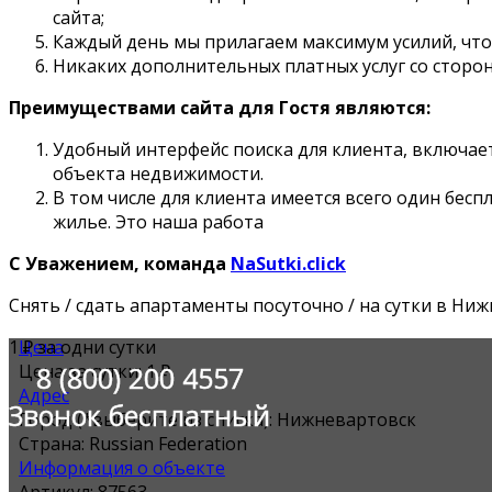
сайта;
Каждый день мы прилагаем максимум усилий, что
Никаких дополнительных платных услуг со сторон
Преимуществами сайта для Гостя являются:
Удобный интерфейс поиска для клиента, включает 
объекта недвижимости.
В том числе для клиента имеется всего один бес
жилье. Это наша работа
С Уважением, команда
NaSutki.click
Снять / сдать апартаменты посуточно / на сутки в Ни
1 ₽
Цена
за одни сутки
Цена за сутки:
8 (800) 200 4557
1 ₽
Адрес
Звонок бесплатный
Город (*выберите из списка):
Нижневартовск
Страна:
Russian Federation
Информация о объекте