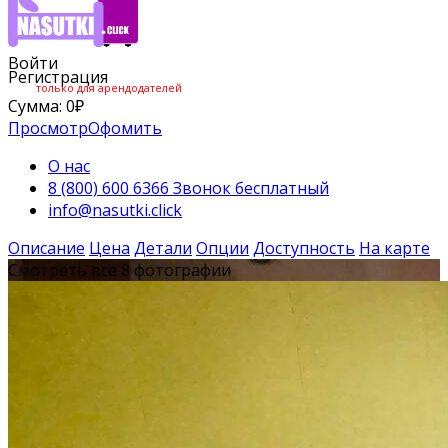
Войти
Регистрация
только для арендодателей
Сумма:
0
₽
Просмотр
Офомить
О нас
8 (800) 600 6366 Звонок бесплатный
info@nasutki.click
Описание
Цена
Детали
Опции
Доступность
На карте
Смотреть все 8 фотографии