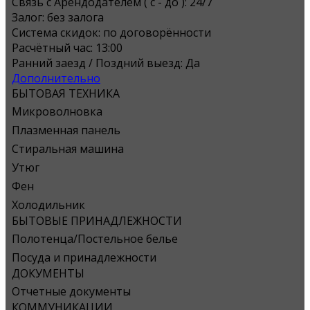
Связь с Арендодателем ( с - до ):
24/7
Залог:
без залога
Система скидок:
по договорённости
Расчётный час:
13:00
Ранний заезд / Поздний выезд:
Да
Дополнительно
БЫТОВАЯ ТЕХНИКА
Микроволновка
Плазменная панель
Стиральная машина
Утюг
Фен
Холодильник
БЫТОВЫЕ ПРИНАДЛЕЖНОСТИ
Полотенца/Постельное белье
Посуда и принадлежности
ДОКУМЕНТЫ
Отчетные документы
КОММУНИКАЦИИ