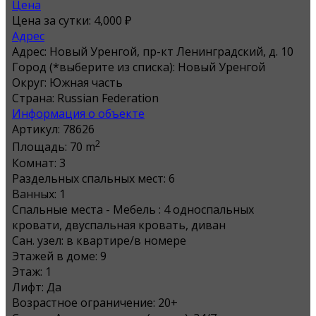
Цена
Цена за сутки:
4,000 ₽
Адрес
Адрес:
Новый Уренгой, пр-кт Ленинградский, д. 10
Город (*выберите из списка):
Новый Уренгой
Округ:
Южная часть
Страна:
Russian Federation
Информация о объекте
Артикул:
78626
2
Площадь:
70 m
Комнат:
3
Раздельных спальных мест:
6
Ванных:
1
Спальные места - Мебель :
4 односпальных
кровати, двуспальная кровать, диван
Сан. узел:
в квартире/в номере
Этажей в доме:
9
Этаж:
1
Лифт:
Да
Возрастное ограничение:
20+