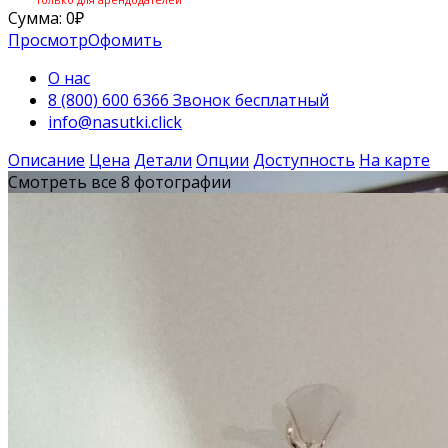
Сумма:
0
₽
Просмотр
Офомить
О нас
8 (800) 600 6366 Звонок бесплатный
info@nasutki.click
Описание
Цена
Детали
Опции
Доступность
На карте
Смотреть все 8 фотографии