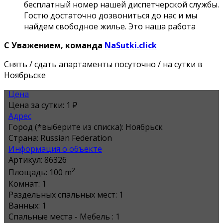
бесплатный номер нашей диспетчерской службы.
Гостю достаточно дозвониться до нас и мы
найдем свободное жилье. Это наша работа
С Уважением, команда
NaSutki.click
Снять / сдать апартаменты посуточно / на сутки в
Ноябрьске
Цена
Цена за сутки:
1 ₽
Адрес
Город (*выберите из списка):
Ноябрьск
Страна:
Russian Federation
Информация о объекте
Артикул:
86326
2
Площадь:
100 m
Комнат:
1
Раздельных спальных мест:
1
Ванных:
1
Спальные места - Мебель :
1