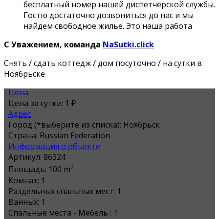
бесплатный номер нашей диспетчерской службы.
Гостю достаточно дозвониться до нас и мы
найдем свободное жилье. Это наша работа
С Уважением, команда
NaSutki.click
Снять / сдать коттедж / дом посуточно / на сутки в
Ноябрьске
Цена
Цена за сутки:
1 ₽
Адрес
Город (*выберите из списка):
Ноябрьск
Страна:
Russian Federation
Информация о объекте
Артикул:
86324
2
Площадь:
100 m
Комнат:
1
Раздельных спальных мест:
1
Ванных:
1
Спальные места - Мебель :
1