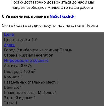
Гостю достаточно дозвониться до нас и мы
найдем свободное жилье. Это наша работа
С Уважением, команда
NaSutki.click
Снять / сдать студию посуточно / на сутки в Перми
Цена
Цена за сутки:
1 ₽
Адрес
Город (*выберите из списка):
Пермь
Страна:
Russian Federation
Информация о объекте
Артикул:
87575
2
Площадь:
100 m
Комнат:
1
Раздельных спальных мест:
1
Ванных:
1
Спальные места - Мебель :
1
Этажей в доме:
1
Этаж:
1