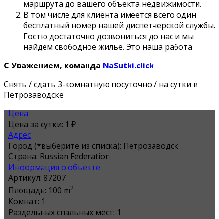
маршрута до вашего объекта недвижимости.
В том числе для клиента имеется всего один
бесплатный номер нашей диспетчерской службы.
Гостю достаточно дозвониться до нас и мы
найдем свободное жилье. Это наша работа
С Уважением, команда
NaSutki.click
Снять / сдать 3-комнатную посуточно / на сутки в
Петрозаводске
Цена
Цена за сутки:
1 ₽
Адрес
Город (*выберите из списка):
Петрозаводск
Страна:
Russian Federation
Информация о объекте
Артикул:
87207
2
Площадь:
100 m
Комнат:
1
Раздельных спальных мест:
1