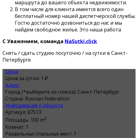
маршрута до вашего объекта недвижимости.
В том числе для клиента имеется всего один
бесплатный номер нашей диспетчерской службы.
Гостю достаточно дозвониться до нас и мы
найдем свободное жилье. Это наша работа
С Уважением, команда
NaSutki.click
Снять / сдать студию посуточно / на сутки в Санкт-
Петербурге
Цена
Цена за сутки:
1 ₽
Адрес
Город (*выберите из списка):
Санкт-Петербург
Страна:
Russian Federation
Информация о объекте
Артикул:
87513
2
Площадь:
100 m
Комнат:
1
Раздельных спальных мест:
1