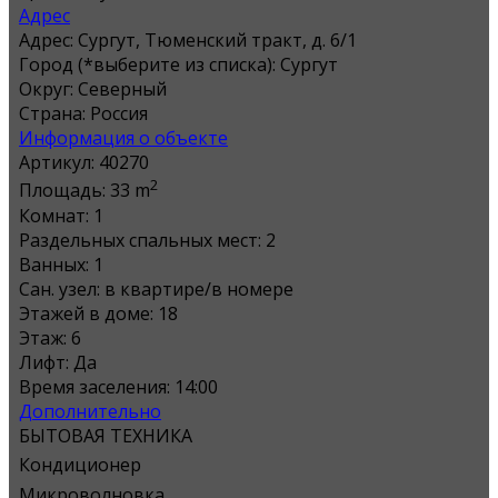
Адрес
Адрес:
Сургут, Тюменский тракт, д. 6/1
Город (*выберите из списка):
Сургут
Округ:
Северный
Страна:
Россия
Информация о объекте
Артикул:
40270
2
Площадь:
33 m
Комнат:
1
Раздельных спальных мест:
2
Ванных:
1
Сан. узел:
в квартире/в номере
Этажей в доме:
18
Этаж:
6
Лифт:
Да
Время заселения:
14:00
Дополнительно
БЫТОВАЯ ТЕХНИКА
Кондиционер
Микроволновка