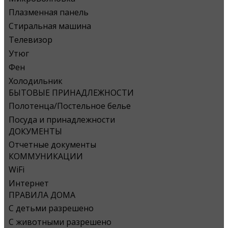
Плазменная панель
Стиральная машина
Телевизор
Утюг
Фен
Холодильник
БЫТОВЫЕ ПРИНАДЛЕЖНОСТИ
Полотенца/Постельное белье
Посуда и принадлежности
ДОКУМЕНТЫ
Отчетные документы
КОММУНИКАЦИИ
WiFi
Интернет
ПРАВИЛА ДОМА
С детьми разрешено
С животными разрешено