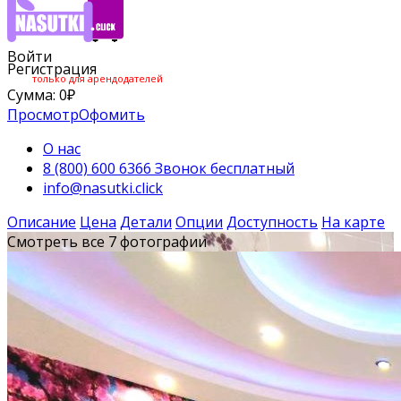
Войти
Регистрация
только для арендодателей
Сумма:
0
₽
Просмотр
Офомить
О нас
8 (800) 600 6366 Звонок бесплатный
info@nasutki.click
Описание
Цена
Детали
Опции
Доступность
На карте
Смотреть все 7 фотографии