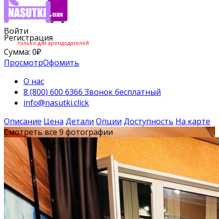
Войти
Регистрация
только для арендодателей
Сумма:
0
₽
Просмотр
Офомить
О нас
8 (800) 600 6366 Звонок бесплатный
info@nasutki.click
Описание
Цена
Детали
Опции
Доступность
На карте
Смотреть все 9 фотографии