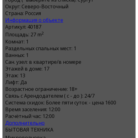
Округ:
Северо-Восточный
Страна:
Россия
Информация о объекте
Артикул:
40187
2
Площадь:
27 m
Комнат:
1
Раздельных спальных мест:
1
Ванных:
1
Сан. узел:
в квартире/в номере
Этажей в доме:
17
Этаж:
13
Лифт:
Да
Возрастное ограничение:
18+
Связь с Арендодателем ( с - до ):
24/7
Система скидок:
Более пяти суток - цена 1600
Время заселения:
12:00
Расчётный час:
12:00
Дополнительно
БЫТОВАЯ ТЕХНИКА
Микроволновка