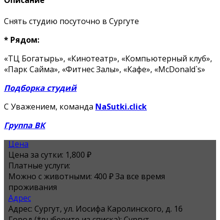
Описание
Снять студию посуточно в Сургуте
* Рядом:
«ТЦ Богатырь», «Кинотеатр», «Компьютерный клуб»,
«Парк Сайма», «Фитнес Залы», «Кафе», «McDonald`s»
Подборка студий
С Уважением, команда
NaSutki.click
Группа ВК
Цена
Цена за сутки:
1,800 ₽
Платные услуги:
Можно с животными: 400 ₽ За все время
проживания
Адрес
Адрес:
Сургут, ул. Иосифа Каролинского, д. 16
Город (*выберите из списка):
Сургут