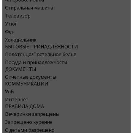
Стиральная машина
Телевизор
Утюг
Фен
Холодильник
БЫТОВЫЕ ПРИНАДЛЕЖНОСТИ
Полотенца/Постельное белье
Посуда и принадлежности
ДОКУМЕНТЫ
Отчетные документы
КОММУНИКАЦИИ
WiFi
Интернет
ПРАВИЛА ДОМА
Вечеринки запрещены
Запрещено курение
С детьми разрешено