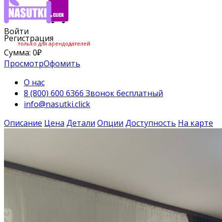
Войти
Регистрация
только для арендодателей
Сумма:
0
₽
Просмотр
Офомить
О нас
8 (800) 600 6366 Звонок бесплатный
info@nasutki.click
Описание
Цена
Детали
Опции
Доступность
На карте