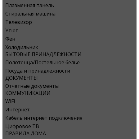
Плазменная панель
Стиральная машина
Телевизор
Утюг
Фен
Холодильник
БЫТОВЫЕ ПРИНАДЛЕЖНОСТИ
Полотенца/Постельное белье
Посуда и принадлежности
ДОКУМЕНТЫ
Отчетные документы
КОММУНИКАЦИИ
WiFi
Интернет
Кабель интернет подключения
Цифровое ТВ
ПРАВИЛА ДОМА