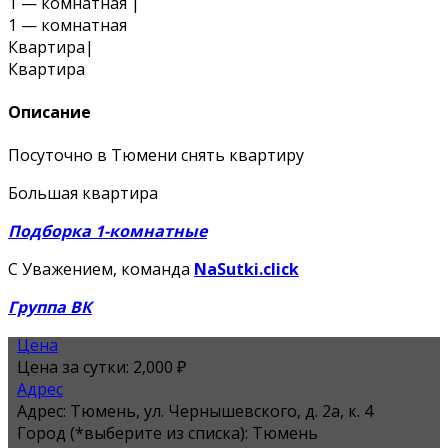
1 — комнатная
|
1 — комнатная
Квартира
|
Квартира
Описание
Посуточно в Тюмени снять квартиру
Большая квартира
Подборка 1-комнатные
С Уважением, команда
NaSutki.click
Группа ВК
Цена
Цена за сутки:
2,000 ₽
Адрес
Адрес:
Тюмень, ул. Чернышевского, д. 2а, к. 4
Город (*выберите из списка):
Тюмень