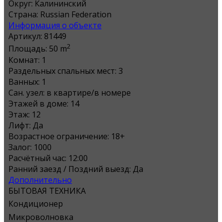
Округ:
Калининский
Страна:
Russian Federation
Информация о объекте
Артикул:
81449
2
Площадь:
50 m
Комнат:
1
Раздельных спальных мест:
3
Ванных:
1
Сан. узел:
в квартире/в номере
Этажей в доме:
14
Этаж:
12
Лифт:
Да
Возрастное ограничение:
18+
Залог:
1000
Расчётный час:
12:00
Ранний заезд / Поздний выезд:
Да
Дополнительно
БЫТОВАЯ ТЕХНИКА
Кондиционер
Микроволновка